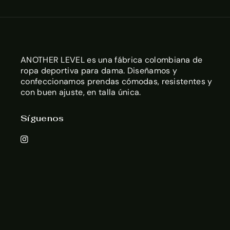
ANOTHER LEVEL es una fábrica colombiana de
ropa deportiva para dama. Diseñamos y
confeccionamos prendas cómodas, resistentes y
con buen ajuste, en talla única.
Síguenos
I
n
s
t
a
g
r
a