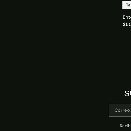
Ta
Ent
$50
S
Correo 
Recib