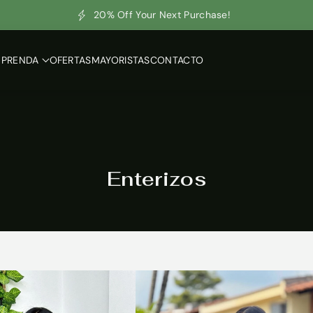
20% Off Your Next Purchase!
 PRENDA
OFERTAS
MAYORISTAS
CONTACTO
C
Enterizos
o
l
e
c
c