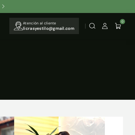
Step Into the Arena: Sports Collection Live!"
0
Atención al cliente
licrasyestilo@gmail.com